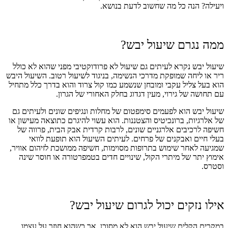
ויעילה? הנה כל מה שחשוב לדעת בנושא.
ממה נגרם שיעול יבש?
שיעול יבש נקרא לעיתים גם שיעול לא פרודוקטיבי מפני שהוא לא כולל
ריר או ליחה שמופקת מדרכי הנשימה, בניגוד לשיעול רטוב. השיעול היבש
הוא בעל צליל עקבי ומובחן שנשמע כמו קול צרוד והוא בדרך כלל מתחיל
עם תחושה של גירוי, מעין דגדוג בחלק האחורי של הגרון.
שיעול יבש הוא לפעמים סימפטום של מחלות ונגיפים שונים ולעיתים גם
של אלרגיות, ברונכיטיס והצטננות. הוא עשוי להיגרם כתוצאה מעישון או
חשיפה לרכיבים אלרגניים שונים, לרבות קרדית אבק הבית, פרווה של
בעלי חיים ואבקנים של פרחים. לעיתים השיעול הוא תופעת לוואי
שמגיעה לאחר שימוש בתרופות מסוימות, חשיפה ממושכת לזיהום אוויר,
אימוץ יתר של מיתרי הקול, שינויים חדים בטמפרטורה או חוסר שינה
וסטרס.
אילו נזקים יכול לגרום שיעול יבש?
במקרים הקלים שיעול יבש הוא לא מסוכן, אך כשהוא חוזר על עצמו