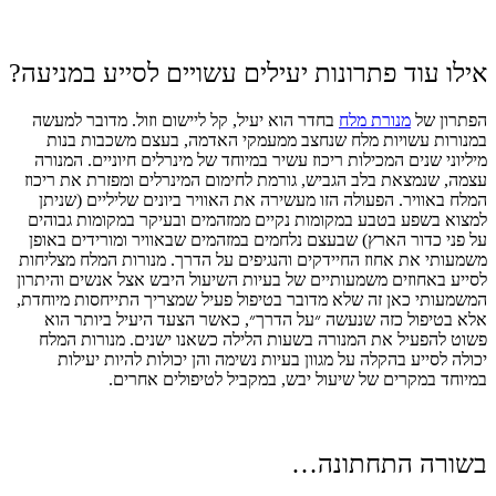
אילו עוד פתרונות יעילים עשויים לסייע במניעה?
הפתרון של
מנורת מלח
בחדר הוא יעיל, קל ליישום וזול. מדובר למעשה
במנורות עשויות מלח שנחצב ממעמקי האדמה, בעצם משכבות בנות
מיליוני שנים המכילות ריכוז עשיר במיוחד של מינרלים חיוניים. המנורה
עצמה, שנמצאת בלב הגביש, גורמת לחימום המינרלים ומפזרת את ריכוז
המלח באוויר. הפעולה הזו מעשירה את האוויר ביונים שליליים (שניתן
למצוא בשפע בטבע במקומות נקיים ממזהמים ובעיקר במקומות גבוהים
על פני כדור הארץ) שבעצם נלחמים במזהמים שבאוויר ומורידים באופן
משמעותי את אחוז החיידקים והנגיפים על הדרך. מנורות המלח מצליחות
לסייע באחוזים משמעותיים של בעיות השיעול היבש אצל אנשים והיתרון
המשמעותי כאן זה שלא מדובר בטיפול פעיל שמצריך התייחסות מיוחדת,
אלא בטיפול כזה שנעשה ״על הדרך״, כאשר הצעד היעיל ביותר הוא
פשוט להפעיל את המנורה בשעות הלילה כשאנו ישנים. מנורות המלח
יכולה לסייע בהקלה על מגוון בעיות נשימה והן יכולות להיות יעילות
במיוחד במקרים של שיעול יבש, במקביל לטיפולים אחרים.
בשורה התחתונה…