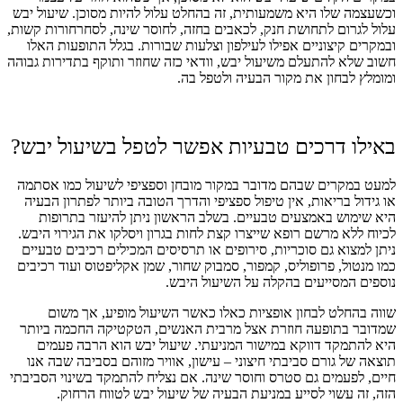
וכשעצמה שלו היא משמעותית, זה בהחלט עלול להיות מסוכן. שיעול יבש
עלול לגרום לתחושת חנק, לכאבים בחזה, לחוסר שינה, לסחרחורות קשות,
ובמקרים קיצוניים אפילו לעילפון וצלעות שבורות. בגלל התופעות האלו
חשוב שלא להתעלם משיעול יבש, וודאי כזה שחוזר ותוקף בתדירות גבוהה
ומומלץ לבחון את מקור הבעיה ולטפל בה.
באילו דרכים טבעיות אפשר לטפל בשיעול יבש?
למעט במקרים שבהם מדובר במקור מובחן וספציפי לשיעול כמו אסתמה
או גידול בריאות, אין טיפול ספציפי והדרך הטובה ביותר לפתרון הבעיה
היא שימוש באמצעים טבעיים. בשלב הראשון ניתן להיעזר בתרופות
לכיוח ללא מרשם רופא שייצרו קצת לחות בגרון ויסלקו את הגירוי היבש.
ניתן למצוא גם סוכריות, סירופים או תרסיסים המכילים רכיבים טבעיים
כמו מנטול, פרופוליס, קמפור, סמבוק שחור, שמן אקליפטוס ועוד רכיבים
נוספים המסייעים בהקלה על השיעול היבש.
שווה בהחלט לבחון אופציות כאלו כאשר השיעול מופיע, אך משום
שמדובר בתופעה חוזרת אצל מרבית האנשים, הטקטיקה החכמה ביותר
היא להתמקד דווקא במישור המניעתי. שיעול יבש הוא הרבה פעמים
תוצאה של גורם סביבתי חיצוני – עישון, אוויר מזוהם בסביבה שבה אנו
חיים, לפעמים גם סטרס וחוסר שינה. אם נצליח להתמקד בשינוי הסביבתי
הזה, זה עשוי לסייע במניעת הבעיה של שיעול יבש לטווח הרחוק.