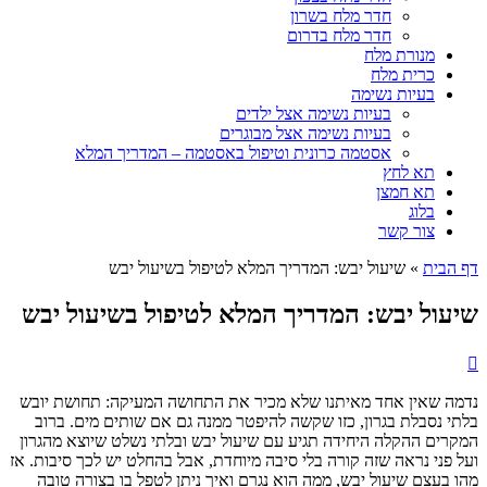
חדר מלח בשרון
חדר מלח בדרום
מנורת מלח
כרית מלח
בעיות נשימה
בעיות נשימה אצל ילדים
בעיות נשימה אצל מבוגרים
אסטמה כרונית וטיפול באסטמה – המדריך המלא
תא לחץ
תא חמצן
בלוג
צור קשר
דף הבית
»
שיעול יבש: המדריך המלא לטיפול בשיעול יבש
שיעול יבש: המדריך המלא לטיפול בשיעול יבש
נדמה שאין אחד מאיתנו שלא מכיר את התחושה המעיקה: תחושת יובש
בלתי נסבלת בגרון, כזו שקשה להיפטר ממנה גם אם שותים מים. ברוב
המקרים ההקלה היחידה תגיע עם שיעול יבש ובלתי נשלט שיוצא מהגרון
ועל פני נראה שזה קורה בלי סיבה מיוחדת, אבל בהחלט יש לכך סיבות. אז
מהו בעצם שיעול יבש, ממה הוא נגרם ואיך ניתן לטפל בו בצורה טובה