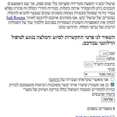
שיעול יבש זו תופעה מטרידה ומציקה בלי שום ספק, אך עם האמצעים
הנכונים ניתן להתמודד איתה בקלות. מנורות וחדרי המלח זה פתרון נפלא
עבור כל מי שסובל מבעיות נשימה מסוגים שונים שעשוי להביא להקלה
במקרים של שיעול יבש. אנו מזמינים אתכם להיכנס לאתר
Salt Rooms
לבחון את האופציות השונות העומדות בפניכם וללמוד עוד על הסגולות
הרבות של גבישי המלח. תרגישו טוב!
השאיר לנו פרטי התקשרות לסיוע והמלצה בנוגע לטיפול
הרלוונטי עבורכם.
שם
טלפון
כתובת דוא"ל
סניף
אני מאשר שקראתי ועברתי על
התקנון
כן אני מעוניין שיצרו איתי קשר מסוכנות הביטוח מטעמכם לבדוק
זכויות להחזרים וסבסוד הטיפול כולל בדיקה ושיווק של מוצרי
ביטוח ופיננסים
שליחה
# מאמרים נוספים