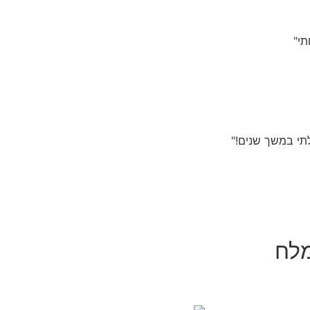
י"
לתי במשך שנים!"
מלח