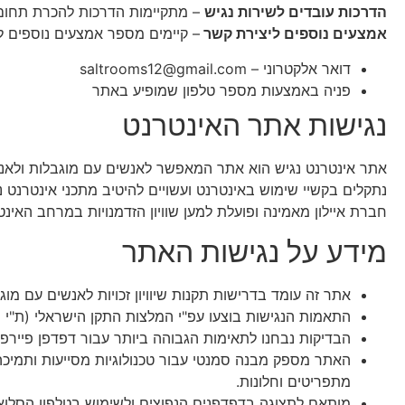
הדרכות עובדים לשירות נגיש
– מתקיימות הדרכות להכרת תחום ה
אמצעים נוספים ליצירת קשר
– קיימים מספר אמצעים נוספים ל
דואר אלקטרוני –
saltrooms12@gmail.com
פניה באמצעות מספר טלפון שמופיע באתר
נגישות אתר האינטרנט
נתקלים בקשיי שימוש באינטרנט ועשויים להיטיב מתכני אינטרנט נגישים יותר, כך 
חברת איילון מאמינה ופועלת למען שוויון הזדמנויות במרחב האינט
מידע על נגישות האתר
אתר זה עומד בדרישות תקנות שיוויון זכויות לאנשים עם מוגבל
התאמות הנגישות בוצעו עפ"י המלצות התקן הישראלי (ת"י 5568) לנגישות תכנים באינטרנט ברמת AA ומסמך WCAG2.0 הבינלאומי.
הבדיקות נבחנו לתאימות הגבוהה ביותר עבור דפדפן פיירפו
מתפריטים וחלונות.
מותאם לתצוגה בדפדפנים הנפוצים ולשימוש בטלפון הסלואל