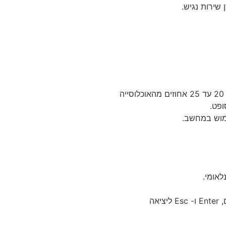
שירות נגיש.
אתר אינטרנט נגיש הוא אתר המאפשר לאנשים עם מוגבלות ולאנשים מבוגרים לגלוש באותה רמה של יעילות והנאה ככל הגולשים, כ- 20 עד 25 אחוזים מהאוכלוסייה
ימוש במחשב.
האתר מספק מבנה סמנטי עבור טכנולוגיות מסייעות ותמיכה בדפוס השימוש המקובל להפעלה עם מקלדת בעזרת מקשי החיצים, Enter ו- Esc ליציאה