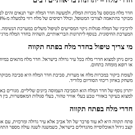
חדר מלח מבוסס על מכרות המלח, ולמעשה חדר המלח יוצר תנאים זהים לבי
מבוקר בהתאמה לצורכי המטופל, וכולל רסיסים של מלח רווי בלמעלה מ-98% נתרן וכלור.
לרכיביו של המלח סגולות ניקוי המסייעים לטיפול משלים במערכת הנשימה. ה
המערכת החיסונית. בנוסף ליתרונות הבריאותיים, השהיה בחדר המלח מרגיע
מי צריך טיפול בחדר מלח בפתח תקווה
כיום ניתן למצוא חדרי מלח בכל עיר גדולה בישראל. חדר מלח מתאים במיוח
או רופא מומחה בתחום.
לעומת ביקור במכרות מלח או מערות, סביבת חדר המלח היא סביבה מבוקרת, 
משחק באיזון ריכוזי הסודיום כלוריד.
יתרון נוסף של חדר המלח הוא הסביבה העמוסה ביונים שליליים. מגורים באזורי
למצוא בעיקר באזורי טבע בעלי אוויר טהור, בעלי סגולות המאפשרות, בין 
חדרי מלח בפתח תקווה
פתח תקווה היא לא עוד פרבר של תל אביב אלא עיר גדולה ומרכזית, עם אוכ
קצב גידול האוכלוסייה מהגדולים בישראל, כשמשנה לשנה עולה מספר התושב