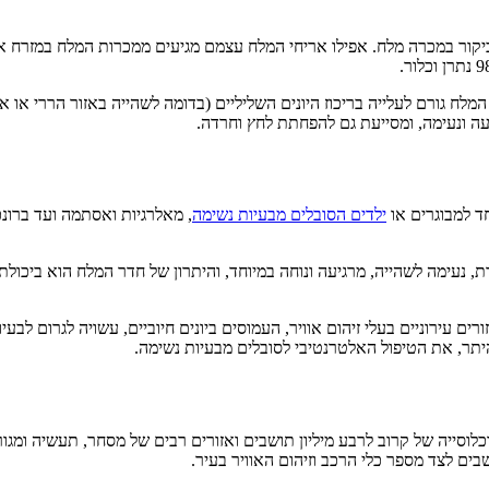
קור במכרה מלח. אפילו אריחי המלח עצמם מגיעים ממכרות המלח במזרח איר
מלח גורם לעלייה בריכוז היונים השליליים (בדומה לשהייה באזור הררי או א
ה ונעימה, ומסייעת גם להפחתת לחץ וחרדה.
ד למבוגרים או
ילדים הסובלים מבעיות נשימה
, מאלרגיות ואסתמה ועד ברונ
נעימה לשהייה, מרגיעה ונוחה במיוחד, והיתרון של חדר המלח הוא ביכולת 
ם עירוניים בעלי זיהום אוויר, העמוסים ביונים חיוביים, עשויה לגרום לבעיות
היתר, את הטיפול האלטרנטיבי לסובלים מבעיות נשימה.
לוסייה של קרוב לרבע מיליון תושבים ואזורים רבים של מסחר, תעשיה ומגו
ים לצד מספר כלי הרכב וזיהום האוויר בעיר.