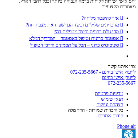
יחס אישי ושירות לקוחות ברמה הגבוהה ביותר ובכל רחבי הארץ.
מאמרים מקצועיים
איך להיפטר מליחה?
מהם יונים שליליים וכיצד הם ישפרו את מצב הרוח?
מהי נזלת כרונית וכיצד מטפלים בה?
אסטמה כרונית וטיפול באסטמה – המדריך המלא
סינוסיטיס כרוני – הכל על תסמינים ודרכי הטיפול
צרו איתנו קשר
לייעוץ אישי בחינם - 072-235-5667
לייעוץ אישי בחינם
072-235-5667
מדיניות פרטיות
תנאי שימוש
הצהרת נגישות
כל הזכויות שמורות - חדר מלח
קידום אתרים
Phone-alt