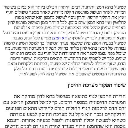
לטיפול בתא חמצן יתרונות רבים. היתרון הבולט ביותר הוא כמובן בשיפור
המיידי. לאחר הטיפול מורגשת הקלה מיידית, לאחר מספר טיפולים הגוף
יאיץ את תהליך הריפוי. יתרון נוסף לטיפול בחמצן הוא שהוא בטוח
לחלוטין ואין בתא חמצן שום סיכון. לכל היותר בזמן הטיפול מורגש לחץ
באוזניים שניתן להקל עליו באמצעות שתיית מים, פמפום או לעיסת
מסטיק. בנוסף, מדובר בטיפול ותיק, מוכר ומקובל בארץ ובעולם והינו בעל
תוצאות מוכחות. לכך יש להוסיף ש
תא חמצן
מסייע לכל הגוף, מעבר
לטיפול בבעיה הספציפית שלשמה נערך הטיפול. כך למשל חשיפה לרמות
גבוהות של חמצן בתאי לחץ מלווה בחיזוק תפקוד המערכת החיסונית, מה
שיכול בפני עצמו לשפר את ההתמודדות של הגוף עם מצבים רפואיים
שונים. לכך יש להוסיף את התחדשות התאים והרקמות ושיפור זרימת
הדם, שאף מובילה לשיפור החלמה של פצעים, הפחתת דלקתיות וכאב
ואף שיפור תפקוד נוירולוגי ויכולות קוגניטיביות. כעת נרחיב על חלק
מיתרונותיו הבולטים שהופכים את הטיפול בתא לחץ לפופולארי.
שיפור תפקוד מערכת החיסון
חדירת החמצן לגוף כתוצאה מטיפול בתא לחץ מחזקת את
המערכת החיסונית במספר דרכים: כך למשל החמצן הנישא עם
זרם הדם לרקמות הגוף החולות תורם לחידוש התאים הפגועים
והדלקתיים ובכך הוא מקל על מערכת החיסון לבצע עבודתה
כשהיא למעשה יכולה להתפנות ולטפל בבעיות אחרות. דוגמא
נוספת היא שהחמצן הרווי מעודד יצירת תאי דם לבנים חדשים