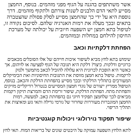
אשר משתתפים בהגנה על הגוף מפני מזהמים. בנוסף, החמצן
מסייע לתאי הדם הלבנים לשנות צורתם ולתקוף מזהמים. דרך
נוספת היא על ידי כך שהחמצן מסייע לסלק פסולת שהצטברה
בתאים ובכך מעלה את רמות האנרגיה שלהם. לסיכום נקודה זו,
לטיפול בתא חמצן יש השפעה חיובית על יכולתה של מערכת
החיסון להילחם במחלות ובמזהמים.
הפחתת דלקתיות וכאב
שימוש בתא לחץ מביא לשיפור איכות חייהם של אלו הסובלים מכאבים
כרוניים ודלקות. כיצד? דלקת היא תגובה של הגוף לפציעה או לזיהום, אך
כאשר היא הופכת לכרונית היא עלולה להוביל לכאב מתמשך ולנזק
לרקמות. טיפול בתא חמצן מווסת את התגובות החיסוניות ואת הכימיקלים
המעורבים בתהליך הדלקתי ובכך מסייע בהפחתת הדלקת והכאב. בנוסף,
הטיפול ממריץ ייצורם של נוגדי חמצון המסייעים בנטרול רדיקליים מזיקים
והפחתת מתח. הפחתת הדלקת, שיפור זרימת הדם והמרצת תיקון רקמות
מביאים לכך שלחמצן תפקיד חיוני גם בהפחתת כאב. למעשה, רמות
החמצן המוגברות מעוררות שחרור של גורמי גדילה ותאי גזע ומאיצות את
תהליך הריפוי.
שיפור תפקוד נוירולוגי ויכולות קוגנטיביות
לתא הלחץ השפעה עמוקה על היבטים שונים של בריאות המוח. תאי לחץ