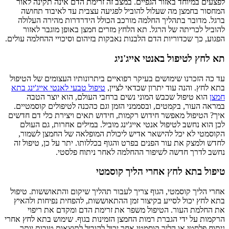
לפצעים במיוחד באזור הגפיים. במצב זה זרימת הדם אינה תקינה לאור
המחסור בחמצן מה שעלול להוביל לפגיעה עצבית עד לאיבוד תחושה
ברגל. מדובר בתהליך החלמה מורכב הכולל הידרדרות מהירה העלולה
להוביל לכריתה של הרגל. תא הלחץ מזרים חמצן באופן מוגבר לאזור
הפגוע, כך שכדוריות הדם הלבנות נאבקות בזיהום וסיכויי ההחלמה עולים.
תא לחץ לטיפול באנטי אייג'ניג
עד כה הזכרנו שימושים בעיקר רפואיים ביתרונותיו העצומים של הטיפול
בתא לחץ. והנה עוד יתרון שכדאי לציין,
טיפול טבעי לאנטי אייג'ינג בתא
חמצן
הוא טיפול שכבש המוני נשים ברחבי העולם, הוא יוצר הטבה
במראה העור, בקמטים, ובסממני הזמן וגם כהכנה לטיפולים קוסמטיים.
איך? הטיפול מאפשר חידוש רקמות, חידוש תאים ויצירת כלי דם חדשים
לכן הוא נחשב לטיפול אנטי אייג'ינג מוביל. במילים אחרות, גם העולם
הקוסמטי לא יכל להישאר אדיש ליכולת המופלאה של החמצן לשמור,
לחדש ולמצק את עור הפנים בפרט והגוף בכללותו. יתר על כן, טיפול זה
נחשב לדרך חדשה לשיפור ההחלמה לאחר ניתוח פלסטי.
טיפול בתא לחץ אחרי הליך קוסמטי
אחרי הליך קוסמטי, הגוף צריך לעבור תהליך שיקום והתאוששות. טיפול
בתא לחץ יכול לסייע בקיצור זמן ההתאוששות, להפחית נפיחות ולהאיץ
את החלמת העור. הטיפול משפר את זרימת הדם ומקדם את ריפוי
הרקמות על ידי הגברת רמות החמצן הזמינות בגוף. שימוש בתא לחץ אחרי
ניתוח פלסטי או הליך קוסמטי אחר יכול להוביל לתוצאות טובות יותר