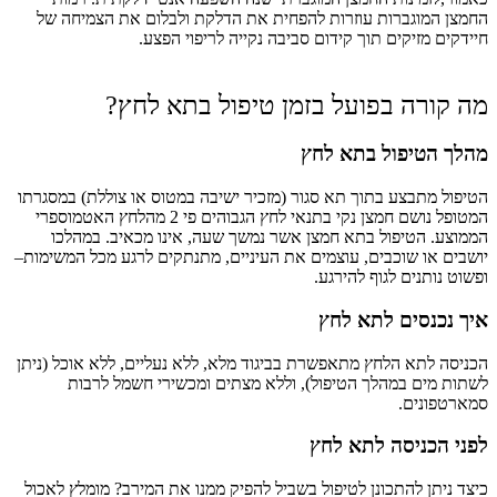
החמצן המוגברות עוזרות להפחית את הדלקת ולבלום את הצמיחה של
חיידקים מזיקים תוך קידום סביבה נקייה לריפוי הפצע.
מה קורה בפועל בזמן טיפול בתא לחץ?
מהלך הטיפול בתא לחץ
הטיפול מתבצע בתוך תא סגור (מזכיר ישיבה במטוס או צוללת) במסגרתו
המטופל נושם חמצן נקי בתנאי לחץ הגבוהים פי 2 מהלחץ האטמוספרי
הממוצע. הטיפול בתא חמצן אשר נמשך שעה, אינו מכאיב. במהלכו
יושבים או שוכבים, עוצמים את העיניים, מתנתקים לרגע מכל המשימות–
ופשוט נותנים לגוף להירגע.
איך נכנסים לתא לחץ
הכניסה לתא הלחץ מתאפשרת בביגוד מלא, ללא נעליים, ללא אוכל (ניתן
לשתות מים במהלך הטיפול), וללא מצתים ומכשירי חשמל לרבות
סמארטפונים.
לפני הכניסה לתא לחץ
כיצד ניתן להתכונן לטיפול בשביל להפיק ממנו את המירב? מומלץ לאכול