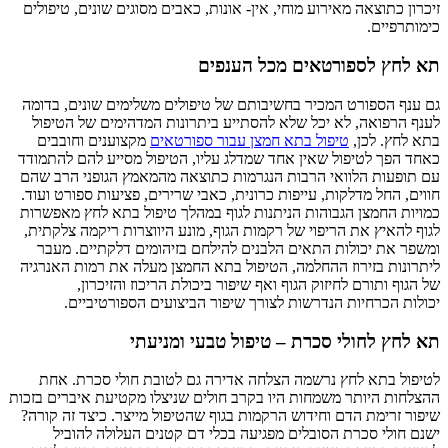
זיכרון כתוצאה מאירוע מוחי, אין- אונות, כאבים מסוגים שונים, טיפולים
כימותרפיים.
תא לחץ לספורטאים מכל הענפים
גם ענף הספורט המכיר בחשיבותם של טיפולים משלימים שונים, בדומה
לענף הרפואה, לא יכל שלא להסתייע ביתרונות המדהימים של הטיפול
בתא לחץ. לכן,
טיפול בתא חמצן עבור ספורטאים
מקצוענים וחובבים
כאחד הפך לטיפול שאין אחד שמדלג עליו, הטיפול מסייע להם להתמודד
עם תופעות הלוואי הרבות הנגרמות כתוצאה מהמאמץ הגופני הרב שהם
חווים, החל מדלקות, עייפות כרונית, כאבי שרירים, פציעות ספורט ועוד.
כמויות החמצן הגבוהות הניתנות לגוף במהלך טיפול בתא לחץ מאפשרות
לגוף להאיץ את הריפוי של רקמות הגוף, מונע היווצרות ריקמה צלקתית,
ומשפר את יכולות התאים הלבנים להילחם בזיהומים דלקתיים. מעבר
ליתרונות בזירוז ההחלמה, הטיפול בתא החמצן מעלה את רמות האנרגיה
של הגוף ותורם לחיזוק הגוף ואף שיפור ביכולת הריכוז והזיכרון,
יכולות הכרחיות הנדרשות לצורך שיפור הביצועים הספורטיביים.
תא לחץ לחולי סכרת – טיפול טבעי ומניעתי
לטיפול בתא לחץ נרשמה הצלחה אדירה גם לטובת חולי סכרת. אחת
ההצלחות היותר משמחות היו בקרב חולים שניצלו מקטיעת איברים בזכות
שיפור זרימת הדם וחידוש הרקמות בגוף שהטיפול מייצר. כיצד זה קורה?
ישנם חולי סכרת הסובלים מפגיעה בכלי דם קטנים העלולה להוביל