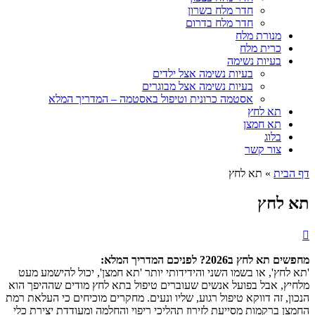
חדר מלח בשרון
חדר מלח בדרום
מנורת מלח
כרית מלח
בעיות נשימה
בעיות נשימה אצל ילדים
בעיות נשימה אצל מבוגרים
אסטמה כרונית וטיפול באסטמה – המדריך המלא
תא לחץ
תא חמצן
בלוג
צור קשר
דף הבית
»
תא לחץ
תא לחץ
מחפשים תא לחץ ב2026? לפניכם המדריך המלא:
'תא לחץ', או בשמו השני והידידותי יותר 'תא חמצן', יכול להישמע מעט
מלחיץ, אבל בפועל אנשים שעוברים טיפול בתא לחץ מודים שההיפך הוא
הנכון, זה דווקא טיפול רגוע, שליו ונעים. מחקרים מוכיחים כי העלאת רמת
החמצן ברקמות מסייעת לזירוז תהליכי ריפוי והחלמה ומעודדת יצירת כלי