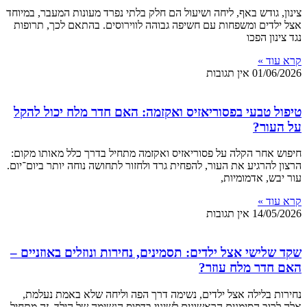
צינון, גודש באף, ליחה ושיעול הם חלק בלתי נפרד מעונות המעבר, במיוחד
אצל ילדים ומשפחות עם חשיפה גבוהה לווירוסים. בהתאם לכך, תרופות
נגד צינון הפכו
קרא עוד »
01/06/2026
אין תגובות
טיפול טבעי בפסוריאזיס ואקזמה: האם חדר מלח יכול להקל
על העור?
חיפוש אחר הקלה על פסוריאזיס ואקזמה מתחיל בדרך כלל מאותו מקום:
הרצון להרגיע את העור, להפחית גרד ולחזור לתחושה נוחה יותר ביום־יום.
עור יבש, אדמומיות,
קרא עוד »
14/05/2026
אין תגובות
שקד שלישי אצל ילדים: תסמינים, נחירות ונוזלים באוזניים –
האם חדר מלח עוזר?
נחירות בלילה אצל ילדים, נשימה דרך הפה וליחה שלא באמת נעלמת,
אלה לרוב הסימנים הראשונים לשינוי בדפוס הנשימה של הילד, זה מתחיל