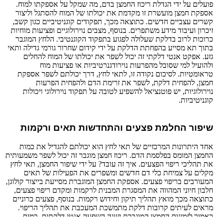
פועלים על ידי הגדלת ריכוז החמצן בדם, מה שמקל על אספקתו למוח.
אספקת חמצן מועשרת זו מקדמת את יכולתו של המוח להסתגל וליצור
קשרים עצביים חדשים. כתוצאה מכך, תפקודים קוגניטיביים כגון קשב,
זיכרון ועיבוד מידע משתפרים. בנוסף, מצבים נוירולוגיים ופציעות מוחיות
כרוכות לרוב בדלקת שעלולה לפגוע בתפקוד הקוגנטיבי. הלחץ המוגבר
בתוך תא מסייע בהפחתת הדלקת על ידי קידום שחרור גורמי גדילה ותאי
גזע. אפקט אנטי דלקתי זה יכול לשפר את יכולתו של המוח להחלים
ולהועיל למי שסובל מהפרעות נוירודגנרטיביות או פציעות מוח
טראומטיות. לסיכום נקודה זו, לתאי לחץ, דרך יכולתם לשפר אספקת
חמצן, להפחית דלקת, לשפר את זרימת הדם ולהפחית הפרעות
נוירולוגיות, יש פוטנציאל להשפיע לטובה על תפקוד נוירולוגי ויכולות
קוגניטיביות.
שיפור החלמת פצעים והתחדשות תאים ורקמות
אחד היתרונות המרכזיים של תאי לחץ הוא יכולתם להגדיל את כמות
החמצן המומס בפלסמת הדם. ריכוז חמצן מוגבר זה יכול לשפר משמעותית
את תהליכי ריפוי הפצעים. איך זה עובד? על ידי שיפור החמצן, תאי לחץ
מקלים על צמיחת כלי דם חדשים ומשפרים את הפעילות של תאים
המעורבים בריפוי פצעים. אספקת החמצן המוגברת מסייעת בייצור קולוגן,
חלבון חיוני המהווה את המסגרת המבנית לרקמות ומקדם ריפוי פצעים,
כתוצאה מכך מואץ תהליך תיקון וחידוש רקמות. בנוסף, פצעים כרוניים
מראים לעיתים קרובות דלקת מתמשכת המעכבת את תהליך הריפוי.
כאמור,לזמינות החמצן המוגברת ישנה השפעה אנטי דלקתית. רמות