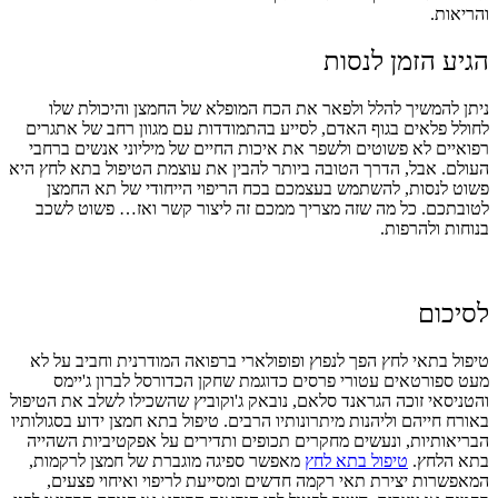
והריאות.
הגיע הזמן לנסות
ניתן להמשיך להלל ולפאר את הכח המופלא של החמצן והיכולת שלו
לחולל פלאים בגוף האדם, לסייע בהתמודדות עם מגוון רחב של אתגרים
רפואיים לא פשוטים ולשפר את איכות החיים של מיליוני אנשים ברחבי
העולם. אבל, הדרך הטובה ביותר להבין את עוצמת הטיפול בתא לחץ היא
פשוט לנסות, להשתמש בעצמכם בכח הריפוי הייחודי של תא החמצן
לטובתכם. כל מה שזה מצריך ממכם זה ליצור קשר ואז… פשוט לשכב
בנוחות ולהרפות.
לסיכום
טיפול בתאי לחץ הפך לנפוץ ופופולארי ברפואה המודרנית וחביב על לא
מעט ספורטאים עטורי פרסים כדוגמת שחקן הכדורסל לברון ג'יימס
והטניסאי זוכה הגראנד סלאם, נובאק ג'וקוביץ שהשכילו לשלב את הטיפול
באורח חייהם וליהנות מיתרונותיו הרבים.
טיפול בתא חמצן ידוע בסגולותיו
הבריאותיות, ונעשים מחקרים תכופים ותדירים על אפקטיביות השהייה
בתא הלחץ.
טיפול בתא לחץ
מאפשר ספיגה מוגברת של חמצן לרקמות,
המאפשרות יצירת תאי רקמה חדשים ומסייעת לריפוי ואיחוי פצעים,