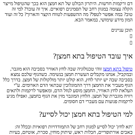
דם ורקמות חדשות. היתרון הבולט של תא חמצן הוא בכך שהטיפול מייצר
הקלה עצומה במגוון רחב של תסמינים רפואיים. איך זה עובד? למי זה
טוב? במה אפשר לטפל? מה ההשפעות לטווח הקצר והארוך? כל זה ועוד
המון מידע שימושי, במאמר הבא.
תוכן עניינים
איך עובד הטיפול בתא חמצן?
טיפול בתא חמצן
זוהי טכנולוגיה שבה לחץ האוויר בסביבה הוא מוגבר,
ובמקביל, אנחנו מקבלים העשרת חמצן בנשימה. כשהגוף שלכם נמצא
בסביבה שבה יש יותר לחץ, הוא קולט יותר מולקולות של חמצן. בדרך כלל
הגוף מעביר את החמצן דרך ההמוגלובין שבתאי הדם האדומים. ע”י
העלאת לחץ האוויר, החמצן מוסע לנוזל הדם, ומאפשר לרקמות ולתאים
רוויה מוגברת של חמצן. הלחץ המוגבר מזין את הגוף בחמצן, ואפילו מגיע
לרקמות פגועות עם מעברי דם חסומים.
למי הטיפול בתא חמצן יכול לסייע?
'תא לחץ' יכול לסייע למגוון רחב של התמודדויות רפואיות ובכלל זה:
כאבים אורתופדיים, חבלות ראש, שיתוק מוחין, סכרת, אוטיזם, בעיות