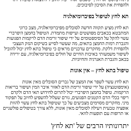
ולהפחית את הסיכון לסיבוכים.
תא לחץ לטיפול בפיברומיאלגיה
תא לחץ מציע תקווה חדשה לסובלים מפיברומיאלגיה, מצב כרוני
המתבטא בכאבים מפושטים ועייפות מתמדת. הטיפול בחמצן היפרברי
עשוי להקל על הסימפטומים על ידי שיפור זרימת הדם לרקמות הפגועות
והגברת רמות החמצן בתאים, מה שעשוי לסייע בשיקום הנזק העצבי
ולהפחית דלקת. מחקרים עדכניים מראים כי טיפול בתא לחץ יכול להוביל
לשיפור משמעותי באיכות החיים של חולים בפיברומיאלגיה, עם ירידה
בכאב והגברת האנרגיה והחיוניות.
טיפול בתא לחץ – אין אונות
תא לחץ עשוי לשפר את המצב של גברים הסובלים מאין אונות
(אימפוטנציה) על ידי שיפור זרימת הדם לאזור איבר המין ושיפור בריאות
הרקמות. טיפול בחמצן היפרברי יכול לתרום לחידוש תאי הדם ולקדם
ריפוי בכלי הדם הקטנים הפגועים, גורם שעלול להשפיע לחיוב על תפקוד
מיני. מחקרים מסוימים מצביעים על כך שטיפול בתא לחץ עשוי להוות
אופציה טבעית ויעילה לסובלים מאין אונות, ללא צורך בטיפולים פולשניים
או תרופות עם תופעות לוואי.
יתרונותיו הרבים של 'תא לחץ'