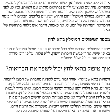
ארוחה קלה לפני הטיפול ואף לגשת לשירותים קודם לכן. מומלץ להצטייד
בספרים, עיתונים וצעצועי ילדים (בתיאום מראש עם הצוות). כמו כן, לפני
הטיפול יש לשטוף את השיער והעור ממוצרי טיפוח ואיפור מבוססי שמן
פטרוליום. במהלך הטיפול ייתכן ותחושו שינויים בלחצים הבאים לידי ביטוי
בתחושה זמנית של גודש באוזניים, בדומה לתחושה המורגשת בזמן
ההמראה והנחיתה של המטוס, אך כאמור, הדבר אינו מלווה בתחושה של
כאב.
מספר הטיפולים המומלץ בתא לחץ
מספר הטיפולים הנדרש תלוי בכל מקרה לגופו. פרוטוקול הטיפולים נקבע
באופן אישי, אחרי פגישת היכרות וייעוץ, ללא עלות. על פי רוב, סדרת
טיפולים נעה בין 20 ל-50 טיפולים.
איך טיפול בתאי לחץ יכול לשפר את הבריאות?
השהות בתא שבו לחץ אוויר גבוה גורם לספיגה מוגברת של חמצן לרקמות,
המזרזת ריפוי פצעים , שיפור בזרימת הדם ומסייעת בהחלמה של נזקים
מוחיים. בתא הלחץ ישנן עמדות ישיבה ומסכות חמצן, אותן צריך לעטות
ולהוריד בהתאם להוראת הנציג הרפואי המפעיל את תא הלחץ. השהות
בתא לחץ גורמת לייצור אנזימים וצמיחת תאים חדשים המשפרים את
בריאות המטופל. ההשפעות המיטיבות של הטיפולים מסייעות לתהליכי
ריפוי שונים, מזרזות תהליכי חידוש רקמות, משפרות את זרימת הדם,
משפרות את תפקודי התאים ומקלות על העומס המופעל על הלב